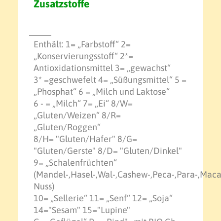
Zusatzstoffe
Enthält: 1= „Farbstoff“ 2=
„Konservierungsstoff“ 2*=
Antioxidationsmittel 3= „gewachst“
3* =geschwefelt 4= „Süßungsmittel“ 5 =
„Phosphat“ 6 = „Milch und Laktose“
6 - = „Milch“ 7= „Ei“ 8/W=
„Gluten/Weizen“ 8/R=
„Gluten/Roggen“
8/H= "Gluten/Hafer" 8/G=
"Gluten/Gerste" 8/D= "Gluten/Dinkel"
9= „Schalenfrüchten“
(Mandel-,Hasel-,Wal-,Cashew-,Peca-,Para-,Mac
Nuss)
10= „Sellerie“ 11= „Senf“ 12= „Soja“
14="Sesam" 15="Lupine"